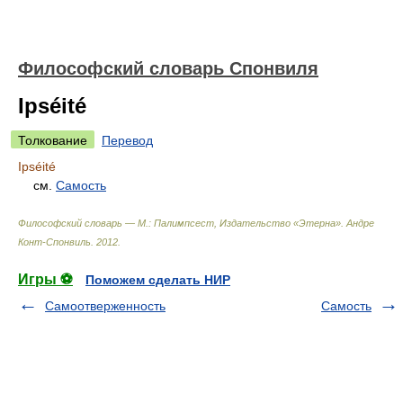
Философский словарь Спонвиля
Ipséité
Толкование
Перевод
Ipséité
см.
Самость
Философский словарь — М.: Палимпсест, Издательство «Этерна»
.
Андре
Конт-Спонвиль
.
2012
.
Игры ⚽
Поможем сделать НИР
Самоотверженность
Самость