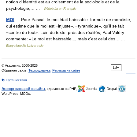
notion d identité est au croisement de la sociologie et de la
psychologie,… …
Wikipédia en Français
MOI
— Pour Pascal, le moi était haïssable: formule de moraliste,
qui estime que le moi est «injuste», «tyrannique», qu’il se fait
«centre du tout». Loin du texte, près des réalités, Paul Valéry
commente: «Le moi est haïssable..., mais c’est celui des… …
Encyclopédie Universelle
© Академик, 2000-2026
18+
Обратная связь:
Техподдержка
,
Реклама на сайте
👣 Путешествия
Экспорт словарей на сайты
, сделанные на PHP,
Joomla,
Drupal,
WordPress, MODx.