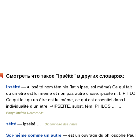
Смотреть что такое "Ipséité" в других словарях:
ipséité
— ● ipséité nom féminin (latin ipse, soi même) Ce qui fait
qu un être est lui même et non pas autre chose. ipséité n. f. PHILO
Ce qui fait qu un être est lui même, ce qui est essentiel dans l
individualité d un être. ⇒IPSÉITÉ, subst. fém. PHILOS.… …
Encyclopédie Universelle
séité
— ipséité …
Dictionnaire des rimes
Soi-même comme un autre
— est un ouvrage du philosophe Paul